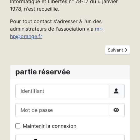
Informatique et Libertés n° 78-17 du 6 janvier
1978, n'est recueillie.
Pour tout contact s'adresser à l'un des
administrateurs de l'association via
mr-
hp@orange.fr
Article suivant :
Suivant
partie réservée
Identifiant
Mot de passe
Afficher 
Maintenir la connexion