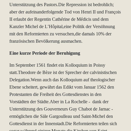
Unterstützung des Pastors.Die Repression ist bedrohlich;
aber der aufeinanderfolgende Tod von Henri II und François
II erlaubt der Regentin Cathérine de Médicis und dem
Kanzler Michel de L’Hôpital,eine Politik der Versöhnung
mit den Reformierten zu versuchen,die damals 10% der
französischen Bevölkerung ausmachen.
Eine kurze Periode der Beruhigung
Im September 1561 findet ein Kolloquium in Poissy
statt.Theodore de Bèze ist der Sprecher der calvinistischen
Delegation.Wenn auch das Kolloquium auf theologischer
Ebene scheitert, gewährt das Edikt vom Januar 1562 den
Protestanten die Freiheit des Gottesdienstes in den
Vorstädten der Städte.Aber in La Rochelle - dank der
Unterstützung des Gouverneurs Guy Chabot de Jarnac -
ermöglichen die Säle Gargoulleau und Saint-Michel den
Gottesdienst in der Innenstadt.Die Reformierten teilen sich
sogar während einiger Monate die Kirchen von Saint-