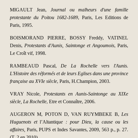
MIGAULT Jean,
Journal ou malheurs d'une famille
protestante du Poitou 1682-1689
, Paris, Les Editions de
Paris, 1995.
BOISMORAND PIERRE, BOSSY Freddy, VATINEL
Denis,
Protestants d'Aunis, Saintonge et Angoumois
, Paris,
Le Croît vif, 1998.
RAMBEAUD Pascal,
De La Rochelle vers l'Aunis.
L'Histoire des réformés et de leurs Eglises dans une province
française au XVIe siècle
, Paris, H.Champion, 2003.
VRAY Nicole,
Protestants en Aunis-Saintonge au XIXe
siècle, La Rochelle
, Etre et Connaître, 2006.
AUGERON M, POTON D, VAN RUYMBEKE B,
Les
Huguenots et
l’Altantiq
ue : pour Dieu, la cause ou les
affaires,
Paris, PUPS et Indes Savantes, 2009, 563 p., p. 27.
(T. 2 en 2010)