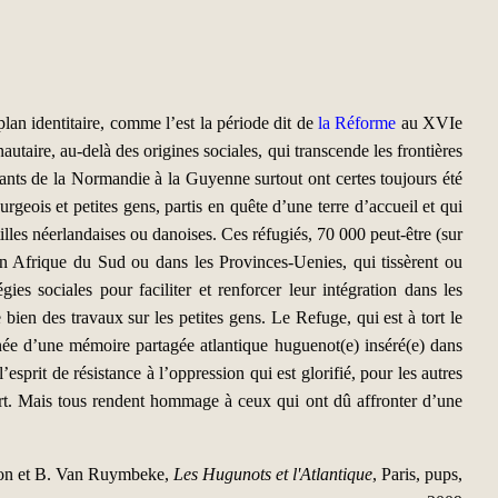
an identitaire, comme l’est la période dit de
la Réforme
au XVIe
taire, au-delà des origines sociales, qui transcende les frontières
ants de la Normandie à la Guyenne surtout ont certes toujours été
geois et petites gens, partis en quête d’une terre d’accueil et qui
lles néerlandaises ou danoises. Ces réfugiés, 70 000 peut-être (sur
 en Afrique du Sud ou dans les Provinces-Uenies, qui tissèrent ou
ies sociales pour faciliter et renforcer leur intégration dans les
bien des travaux sur les petites gens. Le Refuge, qui est à tort le
e d’une mémoire partagée atlantique huguenot(e) inséré(e) dans
esprit de résistance à l’oppression qui est glorifié, pour les autres
part. Mais tous rendent hommage à ceux qui ont dû affronter d’une
oton et B. Van Ruymbeke,
Les Hugunots et l'Atlantique
, Paris, pups,