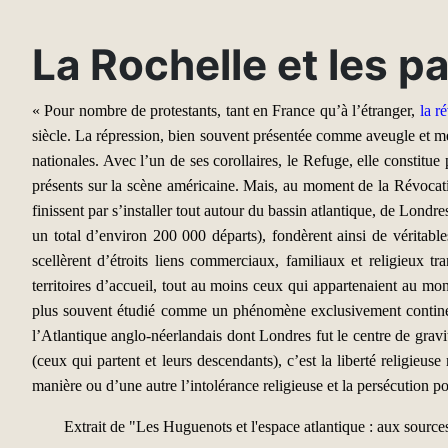
La Rochelle et les p
«
P
our nombre de protestants, tant en France qu’à l’étranger,
la r
siècle. La répression, bien souvent présentée comme aveugle et meu
nationales. Avec l’un de ses corollaires, le Refuge, elle constitue
présents sur la scène américaine. Mais, au moment de la Révocation
finissent par s’installer tout autour du bassin atlantique, de Lon
un total d’environ 200 000 départs), fondèrent ainsi de véritabl
scellèrent d’étroits liens commerciaux, familiaux et religieux tr
territoires d’accueil, tout au moins ceux qui appartenaient au mon
plus souvent étudié comme un phénomène exclusivement continen
l’Atlantique anglo-néerlandais dont Londres fut le centre de gravité
(ceux qui partent et leurs descendants), c’est la liberté religie
manière ou d’une autre l’intolérance religieuse et la persécution po
Extrait de "Les Huguenots et l'espace atlantique : aux sour