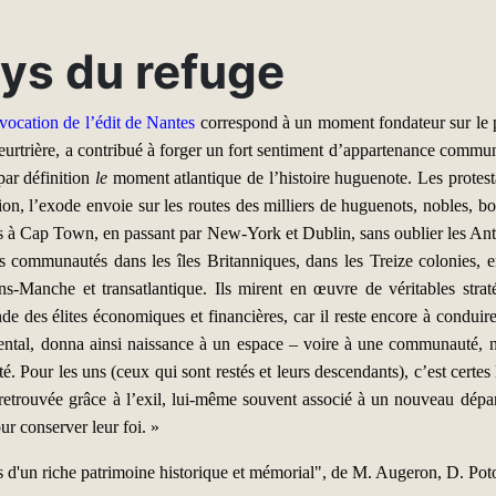
ays du refuge
évocation de l’édit de Nantes
correspond à un moment fondateur sur le pl
rtrière, a contribué à forger un fort sentiment d’appartenance communau
 par définition
le
moment atlantique de l’histoire huguenote. Les protest
, l’exode envoie sur les routes des milliers de huguenots, nobles, bour
dres à Cap Town, en passant par New-York et Dublin, sans oublier les Anti
es communautés dans les îles Britanniques, dans les Treize colonies,
ans-Manche et transatlantique. Ils mirent en œuvre de véritables stratég
de des élites économiques et financières, car il reste encore à conduire 
tal, donna ainsi naissance à un espace – voire à une communauté, né
. Pour les uns (ceux qui sont restés et leurs descendants), c’est certes l’
use retrouvée grâce à l’exil, lui-même souvent associé à un nouveau dé
ur conserver leur foi. »
ces d'un riche patrimoine historique et mémorial", de M. Augeron, D. P