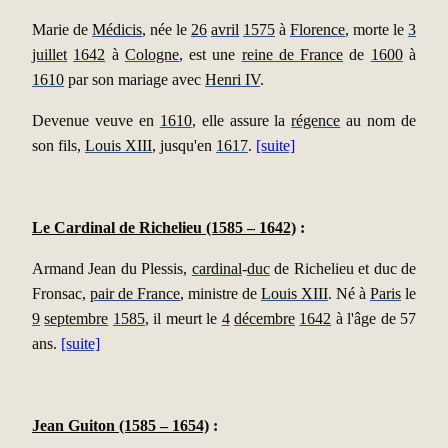
Marie de
Médicis
, née le
26
avril
1575
à
Florence
, morte le
3
juillet
1642
à
Cologne
, est une
reine de France
de
1600
à
1610
par son mariage avec
Henri IV
.
Devenue veuve en
1610
, elle assure la
régence
au nom de
son fils,
Louis XIII
, jusqu'en
1617
.
[suite]
Le Cardinal de Richelieu (1585 – 1642)
:
Armand Jean du Plessis,
cardinal
-
duc
de Richelieu et duc de
Fronsac,
pair de France
, ministre de
Louis XIII
. Né à
Paris
le
9
septembre
1585
, il meurt le
4
décembre
1642
à l'âge de 57
ans.
[suite]
Jean Guiton (1585 – 1654)
: