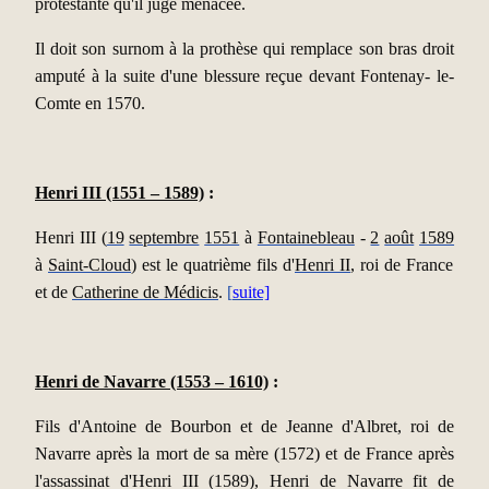
protestante qu'il juge menacée.
Il doit son surnom à la prothèse qui remplace son bras droit
amputé à la suite d'une blessure reçue devant Fontenay- le-
Comte en 1570.
Henri III (1551 – 1589)
:
Henri III (
19
septembre
1551
à
Fontainebleau
-
2
août
1589
à
Saint-Cloud
) est le quatrième fils d'
Henri II
, roi de France
et de
Catherine de Médicis
.
[
suite]
Henri de Navarre (1553 – 1610)
:
Fils d'Antoine de Bourbon et de Jeanne d'Albret, roi de
Navarre après la mort de sa mère (1572) et de France après
l'assassinat d'Henri III (1589), Henri de Navarre fit de