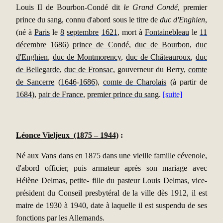
Louis II de Bourbon-Condé dit
le Grand Condé
, premier
prince du sang, connu d'abord sous le titre de
duc d'Enghien
,
(né à
Paris
le
8
septembre
1621
, mort à
Fontainebleau
le
11
décembre
1686
)
prince de Condé
,
duc de Bourbon
,
duc
d'Enghien
,
duc de Montmorency
,
duc de Châteauroux
,
duc
de Bellegarde
,
duc de Fronsac
, gouverneur du Berry,
comte
de Sancerre
(
1646
-
1686
),
comte de Charolais
(à partir de
1684
),
pair de France
,
premier prince du sang
.
[suite]
Léonce Vieljeux (1875 – 1944)
:
Né aux Vans dans en 1875 dans une vieille famille cévenole,
d'abord officier, puis armateur après son mariage avec
Hélène Delmas, petite- fille du pasteur Louis Delmas, vice-
président du Conseil presbytéral de la ville dès 1912, il est
maire de 1930 à 1940, date à laquelle il est suspendu de ses
fonctions par les Allemands.