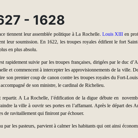
627 - 1628
ance tiennent leur assemblée politique à La Rochelle.
Louis XIII
en prof
tent leur soumission. En 1622, les troupes royales édifient le fort Sai
plus en plus absolu.
e est rapidement suivie par les troupes françaises, dirigées par le duc
chelle et commencent à intercepter les approvisionnements de la ville. D
re son premier coup de canon contre les troupes royales du Fort-Louis. 
p accompagné de son ministre, le cardinal de Richelieu.
 repartir. A La Rochelle, l’édification de la digue débute en novembr
indre la ville à ouvrir ses portes en l’affamant. Après le départ des Ang
s de ravitaillement qui finiront par échouer.
 par les pasteurs, parvient à calmer les habitants qui ont ainsi économis